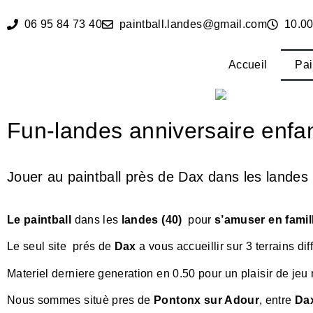
06 95 84 73 40
paintball.landes@gmail.com
10.00
Accueil
Pai
Fun-landes anniversaire enfan
Jouer au paintball près de Dax dans les landes (
Le paintball
dans les
landes (40)
pour
s’amuser en famil
Le seul site prés de
Dax
a vous accueillir sur 3 terrains diff
Materiel derniere generation en 0.50 pour un plaisir de je
Nous sommes situè pres de
Pontonx sur Adour
, entre
Da