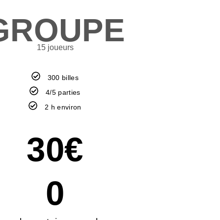
GROUPE
15 joueurs
300 billes
4/5 parties
2 h environ
30
€
0