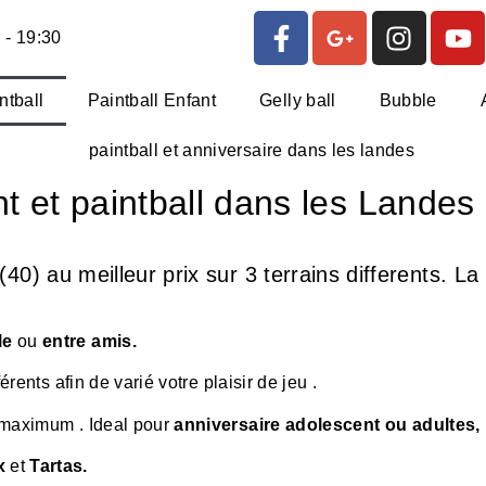
 - 19:30
ntball
Paintball Enfant
Gelly ball
Bubble
t et paintball dans les Landes
40) au meilleur prix sur 3 terrains differents. L
le
ou
entre amis.
érents afin de varié votre plaisir de jeu .
u maximum . Ideal pour
anniversaire adolescent ou adultes, 
x
et
Tartas.